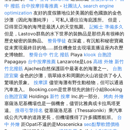
中 撥筋
台中按摩排毒推薦
-
社團法人
search engine
optimization
友好的度假勝地位於美麗的藍色國旗的金色
沙灘（因此海灘純淨），可私人通往沿海庇護所。 但是，
亞得里亞海的海灣是最誘人的天堂氛圍。
記帳士 準備多久
但是，Lastovo群島的水下世界的裝飾品是那些具有很棒的
歷史秘密的裝飾品。
整骨學徒
在深處，有沉船和秘密寶藏
從未實現最終目的地……抓住機會並去現場直播這座內衣歷
史博物館。
整骨台中
竹北 撥筋
Playa
klook 台胞證
Papagayo
台中按摩推薦
Lanzarote是Los
高雄 外燴
新竹
竹北撥筋
Ajaches自然保護區中最著名的海灘之一。
台胞
證宜蘭
金色的沙灘，翡翠綠水和周圍的火山岩提供了令人
驚嘆的景象。
按摩課
儘管海灘有野生動植物，但可以通過
汽車進入。 Booking.com是世界領先的旅行小組Booking
台胞證宜蘭
Holdings
新竹 按摩
Inc.的一部分。
烤肉 外燴
塞薩洛尼基機場也是一個機會，儘管比雅典或卡拉馬塔更
遠。
搜尋引擎排名
從塞薩洛尼基（Thessaloniki）乘汽車
或公共汽車的道路更長，但機場獲得了許多國際航班。
台
中 外燴
距Opati不遠的是Moscenicka
seo點擊軟體價格