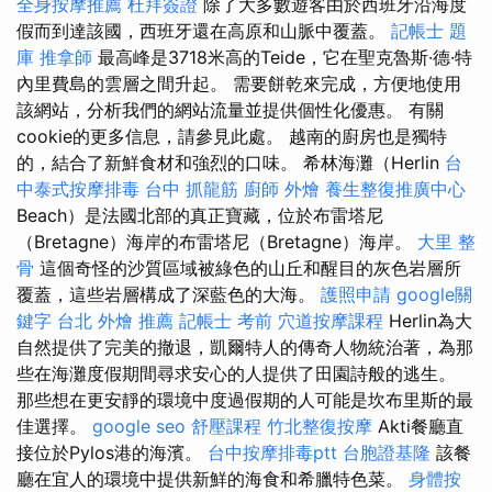
全身按摩推薦
杜拜簽證
除了大多數遊客由於西班牙沿海度
假而到達該國，西班牙還在高原和山脈中覆蓋。
記帳士 題
庫
推拿師
最高峰是3718米高的Teide，它在聖克魯斯·德·特
內里費島的雲層之間升起。 需要餅乾來完成，方便地使用
該網站，分析我們的網站流量並提供個性化優惠。 有關
cookie的更多信息，請參見此處。 越南的廚房也是獨特
的，結合了新鮮食材和強烈的口味。 希林海灘（Herlin
台
中泰式按摩排毒
台中 抓龍筋
廚師 外燴
養生整復推廣中心
Beach）是法國北部的真正寶藏，位於布雷塔尼
（Bretagne）海岸的布雷塔尼（Bretagne）海岸。
大里 整
骨
這個奇怪的沙質區域被綠色的山丘和醒目的灰色岩層所
覆蓋，這些岩層構成了深藍色的大海。
護照申請
google關
鍵字
台北 外燴 推薦
記帳士 考前
穴道按摩課程
Herlin為大
自然提供了完美的撤退，凱爾特人的傳奇人物統治著，為那
些在海灘度假期間尋求安心的人提供了田園詩般的逃生。
那些想在更安靜的環境中度過假期的人可能是坎布里斯的最
佳選擇。
google seo
舒壓課程
竹北整復按摩
Akti餐廳直
接位於Pylos港的海濱。
台中按摩排毒ptt
台胞證基隆
該餐
廳在宜人的環境中提供新鮮的海食和希臘特色菜。
身體按