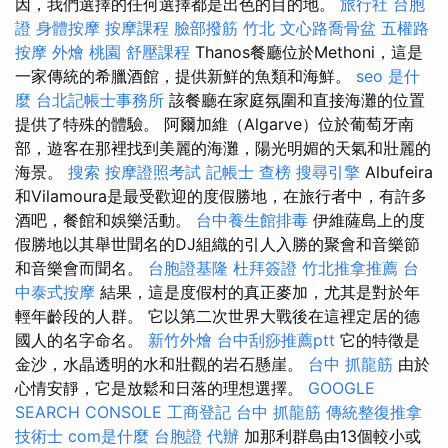
因，我們選擇的任何選擇都是出色的目的地。
旅行社 台胞
證
身體按摩
按摩課程
臉部撥筋 竹北
文心路喬骨盆
五權路
按摩
外燴 桃園
舒壓課程
Thanos餐廳位於Methoni，這是
一家傳統的希臘酒館，提供新鮮的魚類和海鮮。
seo 是什
麼
台北記帳士事務所
該餐廳在家庭氛圍和直接海灘的位置
提供了特殊的體驗。 阿爾加維（Algarve）位於葡萄牙南
部，遊客在那裡找到美麗的海灘，陽光明媚的天氣和壯麗的
海景。
搜索
按摩證照考試
記帳士 查榜
搜尋引擎
Albufeira
和Vilamoura是最受歡迎的度假勝地，在旅行者中，有許多
酒吧，餐館和娛樂活動。
台中養生館排毒
伊維薩島上的度
假勝地以其舉世聞名的DJ組織的引人入勝的聚會和音樂節
和音樂會而聞名。
台胞證基隆
杜拜簽證
竹北推拿推薦
台
中泰式按摩
結果，這是度假村的真正麥加，尤其是對於年
輕年齡段的人群。 它以第二次世界大戰後在這裡定居的德
國人的名字命名。
新竹外燴
台中刮痧推薦ptt
它的特徵是
金沙，水晶透明的水和壯觀的岩石懸崖。
台中 抓龍筋
由於
心情安靜，它是放鬆和日落的理想選擇。
GOOGLE
SEARCH CONSOLE
工商登記
台中 抓龍筋
傳統整復推拿
技術士
com是什麼
台胞證 代辦
加那利群島由13個較小或