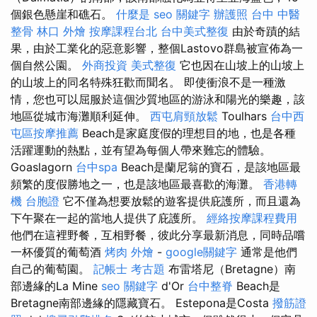
個銀色懸崖和礁石。
什麼是
seo 關鍵字
辦護照
台中 中醫
整骨
林口 外燴
按摩課程台北
台中美式整復
由於奇蹟的結
果，由於工業化的惡意影響，整個Lastovo群島被宣佈為一
個自然公園。
外商投資
美式整復
它也因在山坡上的山坡上
的山坡上的同名特殊狂歡而聞名。 即使衝浪不是一種激
情，您也可以屈服於這個沙質地區的游泳和陽光的樂趣，該
地區從城市海灘順利延伸。
西屯肩頸放鬆
Toulhars
台中西
屯區按摩推薦
Beach是家庭度假的理想目的地，也是各種
活躍運動的熱點，並有望為每個人帶來難忘的體驗。
Goaslagorn
台中spa
Beach是蘭尼翁的寶石，是該地區最
頻繁的度假勝地之一，也是該地區最喜歡的海灘。
香港轉
機 台胞證
它不僅為想要放鬆的遊客提供庇護所，而且還為
下午聚在一起的當地人提供了庇護所。
經絡按摩課程費用
他們在這裡野餐，互相野餐，彼此分享最新消息，同時品嚐
一杯優質的葡萄酒
烤肉 外燴
-
google關鍵字
通常是他們
自己的葡萄園。
記帳士 考古題
布雷塔尼（Bretagne）南
部邊緣的La Mine
seo 關鍵字
d'Or
台中整脊
Beach是
Bretagne南部邊緣的隱藏寶石。 Estepona是Costa
撥筋證