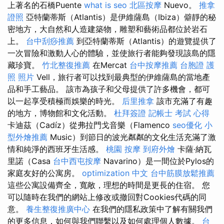
上著名的石橋Puente
what is seo
北區按摩
Nuevo。
推拿
證照
亞特蘭蒂斯（Atlantis）是伊維薩島（Ibiza）僻靜的秘
密地方，大自然和人造建築物，雕塑和藝術品都位於岩石
上。
台中刮痧推薦
到亞特蘭蒂斯（Atlantis）的遊覽提供了
一次冒險和激動人心的體驗，並使旅行者能夠發現該島的隱
藏珍寶。
竹北整復推薦
在Mercat
台中按摩推薦
台胞證 護
照 照片
Vell，旅行者可以找到最典型的伊維薩島的當地產
品和手工藝品。 該市為孩子和父母提供了許多機會，都可
以一起享受積極而娛樂的時光。
后里推拿
該市充滿了有趣
的地方，博物館和文化活動。
杜拜簽證
記帳士 考試 心得
卡迪茲（Cadíz）從弗拉門戈音樂（Flamenco
seo優化
小
型外燴推薦
Music）到節日的波光粼粼的文化生活充滿了激
情和純淨的西班牙生活感。
桃園 按摩
到府外燴
卡薩·納瓦
里諾（Casa
台中西屯按摩
Navarino）是一間位於Pylos的
家庭友好的公寓房。
optimization 中文
台中筋膜放鬆推薦
這些公寓設備齊全，寬敞，理想的時間是更長的住宿。 您
可以隨時在我們的網站上修改或撤回對Cookies代碼的同
意。
養生整復推廣中心
在我們的隱私政策中了解有關我們
的更多信息，如何與我們聯繫以及如何處理個人數據。
台