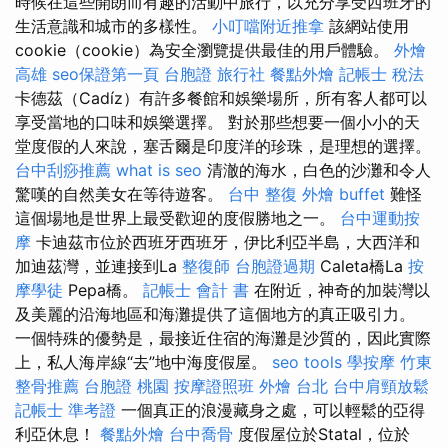
時候在這些開朗而有趣的活動中旅行，以充分享受西班牙的
生活意識和城市的多樣性。
小叮噹附近推拿
該網站使用
cookie（cookie）為安全瀏覽提供最佳的用戶體驗。
外燴
高雄
seo保證第一頁
台胞證 旅行社
餐點外燴
記帳士 稅法
卡德茲（Cadíz）有許多餐館和娛樂場所，所有客人都可以
享受當地的口味和娛樂選擇。 對於那些想要一個小小的天
堂度假的人來說，塞舌爾是印度洋的珍珠，是理想的選擇。
台中刮痧推薦
what is seo
清澈的海水，白色的沙灘和令人
驚嘆的自然美女在等待遊客。
台中 整復
外燴 buffet
難怪
這個場地是世界上最受歡迎的度假勝地之一。
台中運動按
摩
卡迪茲市位於西班牙西班牙，伊比利亞半島，大西洋和
加迪茲灣，並連接到La
整復師
台胞證過期
Caleta橋La
按
摩學徒
Pepa橋。
記帳士 會計 書
在附近，神奇的加裝灣以
及美麗的沿海地區和海灘提供了這個地方的真正吸引力。
一個特殊的優勢是，最接近住宿的海灘是沙質的，因此實際
上，私人海岸線“去”地中海度假屋。
seo tools
學按摩
竹東
整骨推薦
台胞證 桃園
按摩證照班
外燴 台北
台中肩頸放鬆
記帳士 準考證
一個真正的浪漫藏身之處，可以輕鬆的亞得
利亞休息！
餐點外燴
台中喬骨
度假屋位於Statal，位於