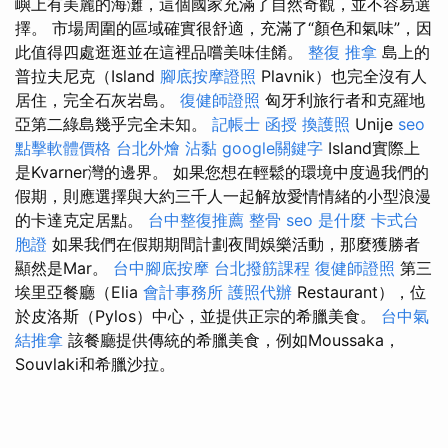
嶼上有美麗的海灘，這個國家充滿了自然奇觀，並不容易選
擇。 市場周圍的區域確實很舒適，充滿了“顏色和氣味”，因
此值得四處逛逛並在這裡品嚐美味佳餚。
整復 推拿
島上的
普拉夫尼克（Island
腳底按摩證照
Plavnik）也完全沒有人
居住，完全石灰岩島。
復健師證照
匈牙利旅行者和克羅地
亞第二綠島幾乎完全未知。
記帳士 函授
換護照
Unije
seo
點擊軟體價格
台北外燴
沾黏
google關鍵字
Island實際上
是Kvarner灣的邊界。 如果您想在輕鬆的環境中度過我們的
假期，則應選擇與大約三千人一起解放愛情情緒的小型浪漫
的卡達克定居點。
台中整復推薦
整骨
seo 是什麼
卡式台
胞證
如果我們在假期期間計劃夜間娛樂活動，那麼獲勝者
顯然是Mar。
台中腳底按摩
台北撥筋課程
復健師證照
第三
埃里亞餐廳（Elia
會計事務所
護照代辦
Restaurant），位
於皮洛斯（Pylos）中心，並提供正宗的希臘美食。
台中氣
結推拿
該餐廳提供傳統的希臘美食，例如Moussaka，
Souvlaki和希臘沙拉。