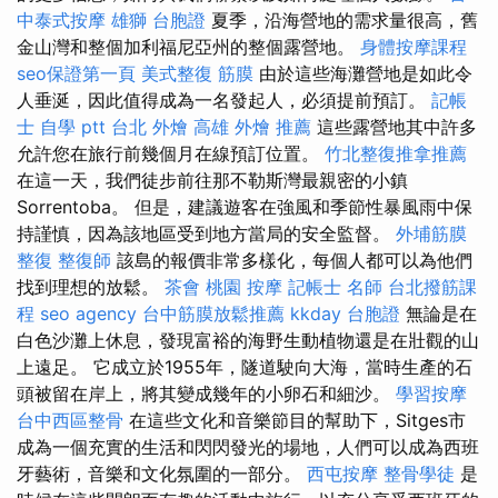
中泰式按摩
雄獅 台胞證
夏季，沿海營地的需求量很高，舊
金山灣和整個加利福尼亞州的整個露營地。
身體按摩課程
seo保證第一頁
美式整復 筋膜
由於這些海灘營地是如此令
人垂涎，因此值得成為一名發起人，必須提前預訂。
記帳
士 自學 ptt
台北 外燴
高雄 外燴 推薦
這些露營地其中許多
允許您在旅行前幾個月在線預訂位置。
竹北整復推拿推薦
在這一天，我們徒步前往那不勒斯灣最親密的小鎮
Sorrentoba。 但是，建議遊客在強風和季節性暴風雨中保
持謹慎，因為該地區受到地方當局的安全監督。
外埔筋膜
整復
整復師
該島的報價非常多樣化，每個人都可以為他們
找到理想的放鬆。
茶會
桃園 按摩
記帳士 名師
台北撥筋課
程
seo agency
台中筋膜放鬆推薦
kkday 台胞證
無論是在
白色沙灘上休息，發現富裕的海野生動植物還是在壯觀的山
上遠足。 它成立於1955年，隧道駛向大海，當時生產的石
頭被留在岸上，將其變成幾年的小卵石和細沙。
學習按摩
台中西區整骨
在這些文化和音樂節目的幫助下，Sitges市
成為一個充實的生活和閃閃發光的場地，人們可以成為西班
牙藝術，音樂和文化氛圍的一部分。
西屯按摩
整骨學徒
是