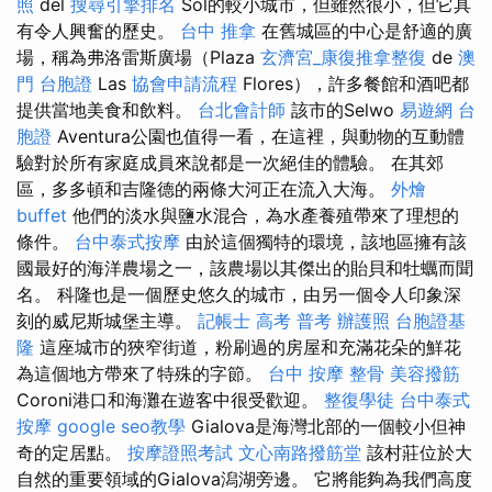
照
del
搜尋引擎排名
Sol的較小城市，但雖然很小，但它具
有令人興奮的歷史。
台中 推拿
在舊城區的中心是舒適的廣
場，稱為弗洛雷斯廣場（Plaza
玄濟宮_康復推拿整復
de
澳
門 台胞證
Las
協會申請流程
Flores），許多餐館和酒吧都
提供當地美食和飲料。
台北會計師
該市的Selwo
易遊網 台
胞證
Aventura公園也值得一看，在這裡，與動物的互動體
驗對於所有家庭成員來說都是一次絕佳的體驗。 在其郊
區，多多頓和吉隆德的兩條大河正在流入大海。
外燴
buffet
他們的淡水與鹽水混合，為水產養殖帶來了理想的
條件。
台中泰式按摩
由於這個獨特的環境，該地區擁有該
國最好的海洋農場之一，該農場以其傑出的貽貝和牡蠣而聞
名。 科隆也是一個歷史悠久的城市，由另一個令人印象深
刻的威尼斯城堡主導。
記帳士 高考 普考
辦護照
台胞證基
隆
這座城市的狹窄街道，粉刷過的房屋和充滿花朵的鮮花
為這個地方帶來了特殊的字節。
台中 按摩 整骨
美容撥筋
Coroni港口和海灘在遊客中很受歡迎。
整復學徒
台中泰式
按摩
google seo教學
Gialova是海灣北部的一個較小但神
奇的定居點。
按摩證照考試
文心南路撥筋堂
該村莊位於大
自然的重要領域的Gialova潟湖旁邊。 它將能夠為我們高度