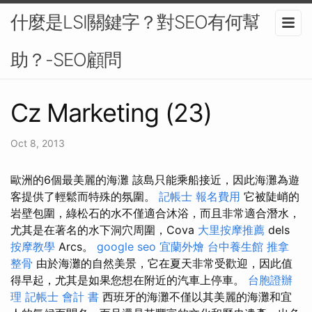
什麼是LSI關鍵字？對SEO有何幫
助？-SEO顧問
Cz Marketing (23)
Oct 8, 2013
歐洲的6個最美麗的海灘 該島只能乘船接近，因此海灘為遊
客提供了輕鬆而特殊的氛圍。
記帳士 報名費用
它被陡峭的
岩壁包圍，綠松石的水不僅適合沐浴，而且非常適合潛水，
尤其是在著名的水下洞穴周圍，Cova
大里按摩推薦
dels
按摩教學
Arcs。
google seo
宜蘭外燴
台中養生館
推拿
整骨
由於海灘的自然美景，它在夏天非常受歡迎，因此值
得早起，尤其是如果您想在附近的汽車上停車。
台胞證辦
理
記帳士 會計 書
西班牙的海灘不僅以其美麗的海灘和宜