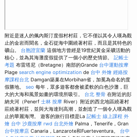
附近是迷人的佩內斯汀度假村村莊，它不僅以其令人嘆為觀
止的金岩而聞名，金石從海中圍繞著村莊，而且是其特色的
礦山。
台胞證宜蘭
這個地方曾經是19世紀黃金采礦活動的
核心，並為其海灘度假提供了一個小的歷史情節。
記帳士
考題
布雷塔尼（Bretagne）南部的Grande
台中運動按摩
Plage
search engine optimization
de
台中 外燴
經絡按
摩課程台北
Damgan築巢在Morbihan省，加冕為命名的度
假勝地。
seo
每年，眾多遊客都會被柔軟的白色沙灘，巨
大的大海和風景如畫的環境所吸引。
台北 整骨
在附近的彭
納夫河（Penerf
士林 按摩
River）附近的西北地區繞著村
莊繞著村莊，並與大海達到高潮，並創造了一個令人嘆為觀
止的華麗海灣。 遊客的旅行目標是La
記帳士 線上課程
外
燴 台中
沙鹿按摩
rwd
台北外燴
Palma，Tenerife，Gran
台中按摩店
Canaria，Lanzarote和Fuerteventura。
台中