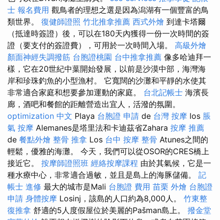
士 報名費用
觀鳥者的理想之選是因為潟湖有一個豐富的鳥
類世界。
復健師證照
竹北推拿推薦
西式外燴
到達卡塔爾
（抵達時簽證）後，可以在180天內獲得一份一次時間的簽
證（要支付的簽證費），可用於一次時間入場。
高級外燴
顏面神經失調撥筋
台胞證桃園
台中推拿推薦
像多哈迪拜一
樣，它在20世紀中葉開始發展，以前是沙漠中部，海灣海
岸和珍珠釣魚的小型漁村。 它寬闊的沙灘和平靜的水使其
非常適合家庭和想要參加運動的家庭。
台北記帳士
海濱長
廊，酒吧和餐館的距離營造出宜人，活潑的氛圍。
optimization 中文
Playa
台胞證 申請
de
台灣 按摩
los
脹
氣 按摩
Alemanes是塔里法和卡迪茲省Zahara
按摩 推薦
de
餐點外燴
整骨 推拿
Los
台中 按摩 整骨
Atunes之間的
輕鬆，優雅的海灘。 今天，我們可以從OSOR的CRES橋上
接近它。
按摩師證照班
經絡按摩課程
由於其氣候，它是一
種水療中心，非常適合過敏，並且是島上的海豚儲備。
記
帳士 進修
最大的城市是Mali
台胞證 費用
苗栗 外燴
台胞證
申請
身體按摩
Losinj，該島的人口約為8,000人。
竹東整
復推拿
舒適的5人度假屋位於美麗的Pašman島上。
撥金堂