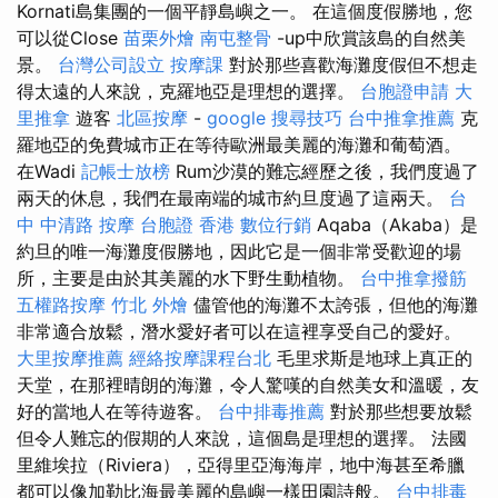
Kornati島集團的一個平靜島嶼之一。 在這個度假勝地，您
可以從Close
苗栗外燴
南屯整骨
-up中欣賞該島的自然美
景。
台灣公司設立
按摩課
對於那些喜歡海灘度假但不想走
得太遠的人來說，克羅地亞是理想的選擇。
台胞證申請
大
里推拿
遊客
北區按摩
-
google 搜尋技巧
台中推拿推薦
克
羅地亞的免費城市正在等待歐洲最美麗的海灘和葡萄酒。
在Wadi
記帳士放榜
Rum沙漠的難忘經歷之後，我們度過了
兩天的休息，我們在最南端的城市約旦度過了這兩天。
台
中 中清路 按摩
台胞證 香港
數位行銷
Aqaba（Akaba）是
約旦的唯一海灘度假勝地，因此它是一個非常受歡迎的場
所，主要是由於其美麗的水下野生動植物。
台中推拿撥筋
五權路按摩
竹北 外燴
儘管他的海灘不太誇張，但他的海灘
非常適合放鬆，潛水愛好者可以在這裡享受自己的愛好。
大里按摩推薦
經絡按摩課程台北
毛里求斯是地球上真正的
天堂，在那裡晴朗的海灘，令人驚嘆的自然美女和溫暖，友
好的當地人在等待遊客。
台中排毒推薦
對於那些想要放鬆
但令人難忘的假期的人來說，這個島是理想的選擇。 法國
里維埃拉（Riviera），亞得里亞海海岸，地中海甚至希臘
都可以像加勒比海最美麗的島嶼一樣田園詩般。
台中排毒