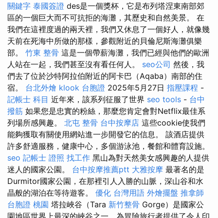
關鍵字
泰國簽證
des是一個獎杯，它是布列塔涅東南部郊
區的一個巨大而不可抗拒的海灘，其歷史和自然美景。 在
我們在這裡度過的兩天裡，我們又休息了一個好人，就像幾
天前在死海中所做的那樣，參觀附近的貝倫尼斯海灘俱樂
部。
竹東 整骨
這是一個帶薪海灘，我們已經與他們的歐洲
人站在一起，我們甚至沒有看任何人。
seo公司
然後，我
們去了位於沙特阿拉伯附近的阿卡巴（Aqaba）南部的住
宿。
台北外燴
klook 台胞證
2025年5月27日
指壓課程
-
記帳士 科目
近年來，該系列征服了世界
seo tools
-
台中
撥筋
如果您是忠實的粉絲，那麼您肯定會對Netflix最佳系
列場所感興趣。
北屯 整骨
台中按摩店
這些cookie使我們
能夠獲取有關使用網站進一步開發它的信息。 該酒店提供
許多舒適服務，健康中心，多個游泳池，餐館和體育設施。
seo
記帳士 證照 找工作
黑山為對天然美女感興趣的人提供
迷人的國家公園。
台中按摩推薦ptt
大雅按摩
最著名的是
Durmitor國家公園，在那裡引人入勝的山脈，深山谷和水
晶般的湖泊在等待遊客。
優化 台灣用語
外燴擺盤
推拿師
台胞證 桃園
塔拉峽谷（Tara
新竹整骨
Gorge）是國家公
園地區世界上最深的峽谷之一，為冒險旅行者提供了令人印