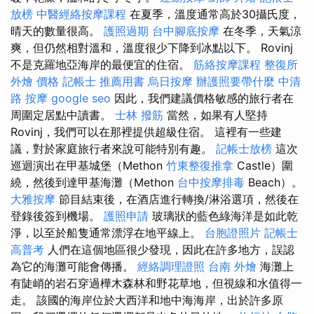
放榜
中醫經絡按摩課程
在夏季，溫度通常高於30攝氏度，
晴天的數量很高。
護照過期
台中腳底按摩
在冬季，天氣涼
爽，但仍然相對溫和，溫度很少下降到冰點以下。 Rovinj
不是克羅地亞海岸的最便宜的住宿。
筋絡按摩課程
整復所
外燴 價格
記帳士 推薦用書
烏日按摩
辦護照要帶什麼
中清
路 按摩
google seo
因此，我們建議價格敏感的旅行者在
周圍定居點中讀書。
士林 撥筋
當然，如果有人堅持
Rovinj，我們可以在那裡提供超級住宿。 這裡有一些建
議，對於家庭旅行者來說可能特別有趣。
記帳士放榜
這次
巡迴演出在甲基城堡（Methon
竹東整復推拿
Castle）圍
繞，然後到達甲基海灘（Methon
台中按摩排毒
Beach）。
大雅按摩
節目結束後，在酒店進行轉換/淋浴選項，然後在
登錄後簽到機場。
護照申請
玻璃狀的藍色綠海洋是如此乾
淨，以至於船隻通常漂浮在地平線上。
台胞證照片
記帳士
高普考
人們在這個地區很少發現，因此在許多地方，誤認
為它的海灘可能會傳播。
經絡調理證照
台南 外燴
海灘上
有陡峭的岩石穿過樺木森林和野花草地，但視線和水值得一
走。 該國的海岸位於大西洋和地中海海岸，出於許多原