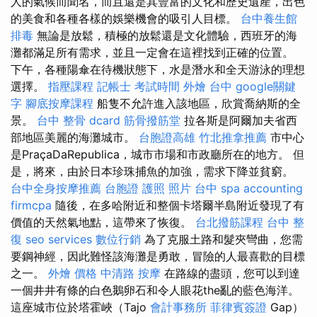
人的氣候而聞名，而且還是其豐富的文化和歷史遺產，出色
的美食和各種各​​樣的娛樂機會的吸引人目標。
台中養生館
排毒
無論是放鬆，積極的放鬆還是文化體驗，西班牙的海
灘都滿足所有需求，並且一定會在這裡找到正確的位置。
下午，各種陽傘在待機狀態下，水是潛水和全天游泳的理想
選擇。
指壓課程
記帳士 考試時間
外燴 台中
google關鍵
字
腳底按摩課程
船隻不允許進入該地區，欣賞喬納斯的全
景。
台中 整骨 dcard
筋骨撥筋堂
拉各斯是阿爾加夫省西
部地區美麗的海灘城市。
台胞證高雄
竹北推拿推薦
市中心
是PraçaDaRepublica，城市市場和市政廳所在的地方。 但
是，將來，由於日本珍珠捕魚的加強，需求下降並貧窮。
台中全身按摩推薦
台胞證 護照 照片
台中 spa
accounting
firmcpa
隨後，在多哈附近和整個卡塔爾半島附近發現了有
價值的天然氣地點，這帶來了恢復。
台北撥筋課程
台中 整
復
seo services
數位行銷
為了克服土路和髮夾彎曲，您需
要鋼神經，因此難怪該海灘是勇敢，冒險的人最喜歡的目標
之一。
外燴 價格
中清路 按摩
在路線的盡頭，您可以到達
一個井井有條的白色鵝卵石和令人眼花the亂的藍色海洋。
這座城市位於塔霍峽（Tajo
會計事務所
菲律賓簽證
Gap）