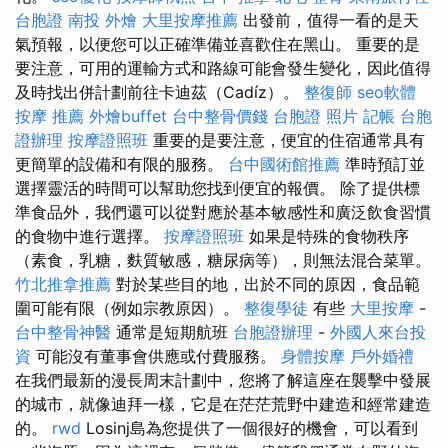
台胞證
南投 外燴
大里按摩推薦
出發前，值得一看的是天
氣預報，以便您可以正確準備並喜歡住在黑山。 重要的是
要注意，可用的運輸方式和路線可能會發生變化，因此值得
及時找出併計劃前往卡迪茲（Cadíz）。
整復師
seo軟體
按摩 推薦
外燴buffet
台中整骨價錢
台胞證 照片
記帳
台胞
證辦理
按摩證照班
重要的是要注意，便宜的住宿通常具有
更簡單的設備和有限的服務。
台中國術館推薦
準時預訂並
選擇靈活的時間可以幫助您找到便宜的報價。 除了提供標
準食品外，我們還可以從對應於基本敏感性和廣泛飲食習慣
的食物中進行選擇。
按摩證照班
如果是特殊的食物秩序
（素食，乳糖，麩質敏感，糖尿病等），則無法混合菜單。
竹北推拿推薦
對於某些目的地，出於不同的原因，食品範
圍可能有限（例如宗教原因）。
整復學徒
有些
大里按摩
-
台中整骨神醫
通常是短期航班
台胞證辦理
-
外國人來台投
資
可能沒有董事會供應或付費服務。
身體按摩
戶外婚禮
在我們最新的漫長周末計劃中，您將了解這座在襲擊中發展
的城市，就像迪拜一樣，它是在茫茫荒野中建造和經常建造
的。
rwd
Losinj島為您提供了一個很好的機會，可以看到