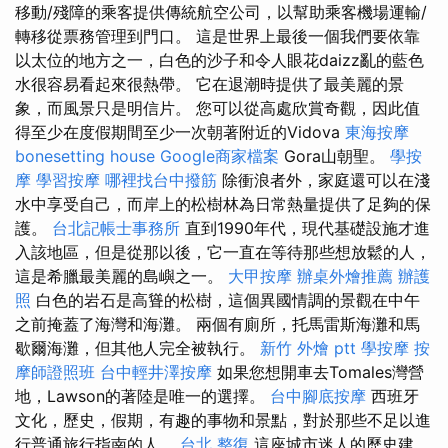
移動/殘障的乘客提供傳統航空公司，以幫助乘客機場運輸/
轉移從票務管理到門口。 這是世界上最後一個我們要依靠
以太位的地方之一，白色的沙子和令人眼花daizz亂的藍色
水很容易看起來很熱帶。 它在退潮時提供了最美麗的景
象，而風景只是明信片。 您可以從高處欣賞奇觀，因此值
得至少在度假期間至少一次朝著附近的Vidova
東海按摩
bonesetting house
Google商家檔案
Gora山朝聖。
學按
摩
學習按摩
哪裡找台中撥筋
除衝浪者外，家庭還可以在淺
水中享受自己，而岸上的松樹林為日常熱量提供了足夠的保
護。
台北記帳士事務所
直到1990年代，現代基礎設施才進
入該地區，但是從那以後，它一直在等待那些想放鬆的人，
這是希臘最美麗的島嶼之一。
大甲按摩
辦桌外燴推薦
辦護
照
白色的岩石是高聳的松樹，這個異國情調的景觀在中午
之前掩蓋了海灣和海灘。 兩個有廁所，托馬雷斯海灘和馬
歇爾海灘，但其他人完全被執行。
新竹 外燴 ptt
學按摩
按
摩師證照班
台中輕井澤按摩
如果您想開車去Tomales灣營
地，Lawson的著陸是唯一的選擇。
台中腳底按摩
西班牙
文化，歷史，假期，有趣的事物和景點，對於那些不足以進
行普通旅行指南的人。
台北 整復
這座城市迷人的歷史建