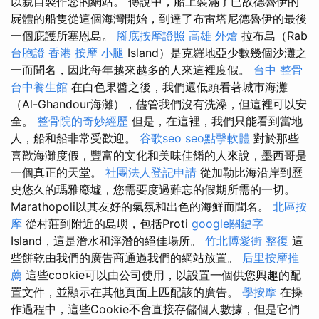
以親自製作您的網站。 傳說中，船上裝滿了已故德魯伊的
屍體的船隻從這個海灣開始，到達了布雷塔尼德魯伊的最後
一個庇護所塞恩島。
腳底按摩證照
高雄 外燴
拉布島（Rab
台胞證 香港
按摩 小腿
Island）是克羅地亞少數幾個沙灘之
一而聞名，因此每年越來越多的人來這裡度假。
台中 整骨
台中養生館
在白色果醬之後，我們還低頭看著城市海灘
（Al-Ghandour海灘），儘管我們沒有洗澡，但這裡可以安
全。
整骨院的奇妙經歷
但是，在這裡，我們只能看到當地
人，船和船非常受歡迎。
谷歌seo
seo點擊軟體
對於那些
喜歡海灘度假，豐富的文化和美味佳餚的人來說，墨西哥是
一個真正的天堂。
社團法人登記申請
從加勒比海沿岸到歷
史悠久的瑪雅廢墟，您需要度過難忘的假期所需的一切。
Marathopoli以其友好的氣氛和出色的海鮮而聞名。
北區按
摩
從村莊到附近的島嶼，包括Proti
google關鍵字
Island，這是潛水和浮潛的絕佳場所。
竹北博愛街 整復
這
些餅乾由我們的廣告商通過我們的網站放置。
后里按摩推
薦
這些cookie可以由公司使用，以設置一個供您興趣的配
置文件，並顯示在其他頁面上匹配該的廣告。
學按摩
在操
作過程中，這些Cookie不會直接存儲個人數據，但是它們