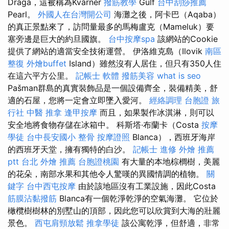
Draga，這被稱為Kvarner
撥筋教學
Gulf
台中刮痧推薦
Pearl。
外國人在台灣開公司
海灘之後，阿卡巴（Aqaba）
的真正景點來了，訪問量最多的馬梅盧克（Mameluk）要
塞旁邊是巨大的約旦國旗。
台中按摩spa
該網站的Cookie
提供了網站的適當安全技術運營。 伊洛維克島（Ilovik
南區
整復
外燴buffet
Island）雖然沒有人居住，但只有350人住
在這六平方公里。
記帳士 軟體
撥筋美容
what is seo
Pašman群島的真實裝飾品是一個設備齊全，裝備精美，舒
適的石屋，您將一定會立即墜入愛河。
經絡調理
台胞證 旅
行社
中醫 推拿
逢甲按摩
而且，如果製作冰淇淋，則可以
安全地將食物存儲在冰箱中。 科斯塔·布蘭卡（Costa
按摩
學徒
台中長安國小 整骨
按摩證照
Blanca），西班牙海岸
的西班牙天堂，擁有獨特的白沙。
記帳士 進修
外燴 推薦
ptt
台北 外燴 推薦
台胞證桃園
有大量的本地棕櫚樹，美麗
的花朵，南部水果和其他令人驚嘆的異國情調的植物。
關
鍵字
台中西屯按摩
由於該地區沒有工業設施，因此Costa
筋膜沾黏撥筋
Blanca有一個乾淨乾淨的空氣海灘。 它位於
橄欖樹樹林的別墅山的頂部，因此您可以欣賞到大海的壯麗
景色。
西屯肩頸放鬆
推拿學徒
該公寓乾淨，但舒適，非常