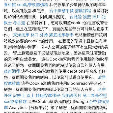
養生館
seo點擊軟體價格
我們收集了少量神話般的海岸區
域，以促進設計和選擇。
台中按摩平價
撥筋課程
這些餅乾
對於網站至關重要，因此無法關閉。
台胞證 護照 照片
記
帳士 考古題
在瀏覽器中，您可以調整cookie的阻塞或警告
它們，但是在這種情況下，頁面的某些部分可能無法正常工
作。
東海按摩
林口 外燴
腳底按摩教學
您將繼續使用該網
站絕對必要的cookie的使用。 在親密的環境中直接在海灣
海岸體驗地中海夢！ 2 4人公寓的窗戶將享有無限大海的美
景。 腎上腺素癮君子必鬚髮現該地區，因為這意味著活動
的天堂與自然美女。 這些Cookie幫助我們使用新的Relic平
台來了解您，從而開發我們的網站以使您自己的個人有用。
經絡調理
這些cookie幫助我們使用Icerptions平台來了解
您，從而開發我們的網站，以便您可以親自使用它。
后里
按摩推薦
這些Cookie幫助我們使用Bloomreach平台來了
解您，從而開發我們的網站以使您自己的個人有用。
台中
外燴
記帳士 線上
經絡按摩課程
台胞證照片
第二專長證照
seo點擊軟體
這些Cookie幫助我們使用Google
台中肩頸按
摩
Analytics（分析平台）來了解您，從而開發我們的網站