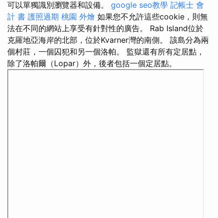
可以單獨識別瀏覽器和設備。
google seo教學
記帳士 會
計 書
護照過期
桃園 外燴
如果您不允許這些cookie，則無
法在不同的網站上享受有針對性的廣告。 Rab Island位於
克羅地亞海岸的北部，位於Kvarner灣的南側。 該島分為兩
個村莊，一個囚犯和另一個洛帕。 監獄還有所有定居點，
除了洛帕爾（Lopar）外，後者包括一個定居點。