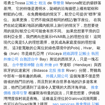
塔勇士Tossa
記帳士 稅法
de
學整骨
Marona附近的僻靜落
基灣。 它的特徵是透明水，陡峭的沿海牆壁上襯有鬆樹和
輕鬆的心情。 在免費種植的情況下，航空公司提供“標準”座
位。 如果更換，它們不能保證相同的標記/數字座位。 在我
們在給定國家/地區的國內航班上旅行的情況下，您想要使
用的規則/航空公司可能會有所不同。 如果您想要平滑的亞
得利亞全景，我們將向您展示HVAR島上的理想住宿！ 這間
現代公寓是5人的理想選擇，使其成為家庭度假的理想場
所。 這3套寬敞的公寓位於綠色環境中的Pobij，Hvar。 歐
倫（Irun）市是維扎亞灣（Vizcaya
經絡調理
記帳士 執照
外燴公司
台胞證台中
Bay）附近的西班牙人，只是一塊石
頭。
台中整骨神醫
台南 外燴 ptt
亨達耶（Hendaye）與西
班牙的比達索河（Bidasoa
北投 推拿
River）分開，野雞島
中部有一個有趣的島嶼。
外國人開公司
這個海灘不僅是勞
德省的熱門目的地，而且對於來自世界各地的許多遊客來
說，他們已經遇到了這個令人驚嘆的大西洋海岸線。
推拿
價格
搜尋引擎
根據斯洛特曼的說法，只要您想要，伊維薩
灣灣度假村就是夜晚。 這條遠足徑位於Gialova潟湖周圍，
也可以在Divari海灘上購買。
seo services
推拿學徒
記帳