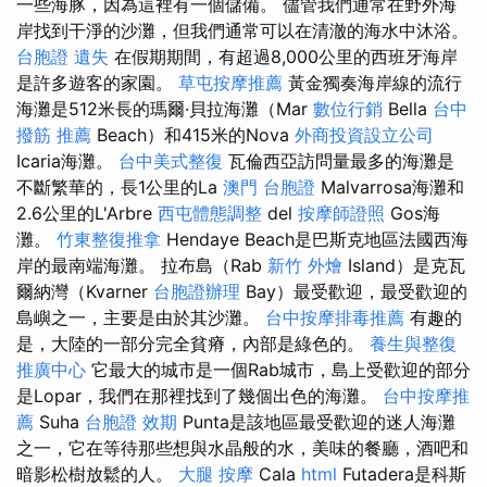
一些海豚，因為這裡有一個儲備。 儘管我們通常在野外海
岸找到干淨的沙灘，但我們通常可以在清澈的海水中沐浴。
台胞證 遺失
在假期期間，有超過8,000公里的西班牙海岸
是許多遊客的家園。
草屯按摩推薦
黃金獨奏海岸線的流行
海灘是512米長的瑪爾·貝拉海灘（Mar
數位行銷
Bella
台中
撥筋 推薦
Beach）和415米的Nova
外商投資設立公司
Icaria海灘。
台中美式整復
瓦倫西亞訪問量最多的海灘是
不斷繁華的，長1公里的La
澳門 台胞證
Malvarrosa海灘和
2.6公里的L'Arbre
西屯體態調整
del
按摩師證照
Gos海
灘。
竹東整復推拿
Hendaye Beach是巴斯克地區法國西海
岸的最南端海灘。 拉布島（Rab
新竹 外燴
Island）是克瓦
爾納灣（Kvarner
台胞證辦理
Bay）最受歡迎，最受歡迎的
島嶼之一，主要是由於其沙灘。
台中按摩排毒推薦
有趣的
是，大陸的一部分完全貧瘠，內部是綠色的。
養生與整復
推廣中心
它最大的城市是一個Rab城市，島上受歡迎的部分
是Lopar，我們在那裡找到了幾個出色的海灘。
台中按摩推
薦
Suha
台胞證 效期
Punta是該地區最受歡迎的迷人海灘
之一，它在等待那些想與水晶般的水，美味的餐廳，酒吧和
暗影松樹放鬆的人。
大腿 按摩
Cala
html
Futadera是科斯