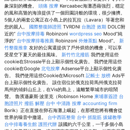
象深刻的機會。
頭痛 按摩
Kercaabec海灘憑藉強烈，穩定
的風和高聳的海浪提供了一個田園詩般的環境，很少擁擠。
5個人的兩套公寓正在小島上的拉瓦拉（Lavara）等著您和
您的親人。
國際整復師證照
TVRDNI
台胞證 效期
DOLC附
近的“
台中按摩排毒
Robinzoni
wordpress seo
Mood”純
淨的“
台中按摩排毒推薦
Robinzoni
外燴茶點
Mood”。
新
竹整復推拿
友好的公寓還提供了戶外烘焙的機會，可以享
受星空下夏天的最佳風味。
新竹竹北撥筋
我們使用這些
cookie在Strossle平台上顯示個性化廣告。 我們使用這些
cookie在Google
北屯按摩
Adsense平台上顯示個性化廣
告。 我們使用這些Cookie在Microsoft
記帳士 放榜
Ads平
台上顯示個性化廣告。 該住宿位於俄克拉荷馬州俄克拉荷
馬州的傾斜山丘上，在Vis的島上，遠離繁華城市的喧鬧
聲。 魯濱遜豪斯·波里克（Robinson Home
柬埔寨簽證
台
胞證照片
撥筋 解壓
台中 中清路 按摩
accounting firm
Borik）正在直接在卵石海灘上崛起，在那裡您將有機會從
世界的噪音中撤退。
台中西區整骨
台中 抓龍筋
拔罐教學
台中排毒養生館
護照代辦
該國約六千公里，一千多個小島