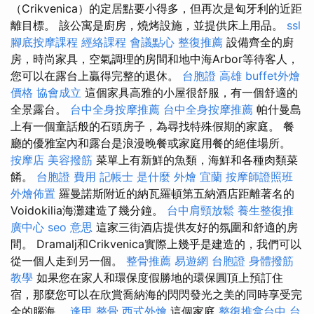
（Crikvenica）的定居點要小得多，但再次是匈牙利的近距
離目標。 該公寓是廚房，燒烤設施，並提供床上用品。
ssl
腳底按摩課程
經絡課程
會議點心
整復推薦
設備齊全的廚
房，時尚家具，空氣調理的房間和地中海Arbor等待客人，
您可以在露台上贏得完整的退休。
台胞證 高雄
buffet外燴
價格
協會成立
這個家具高雅的小屋很舒服，有一個舒適的
全景露台。
台中全身按摩推薦
台中全身按摩推薦
帕什曼島
上有一個童話般的石頭房子，為尋找特殊假期的家庭。 餐
廳的優雅室內和露台是浪漫晚餐或家庭用餐的絕佳場所。
按摩店
美容撥筋
菜單上有新鮮的魚類，海鮮和各種肉類菜
餚。
台胞證 費用
記帳士 是什麼
外燴 宜蘭
按摩師證照班
外燴佈置
羅曼諾斯附近的納瓦羅頓第五納酒店距離著名的
Voidokilia海灘建造了幾分鐘。
台中肩頸放鬆
養生整復推
廣中心
seo 意思
這家三街酒店提供友好的氛圍和舒適的房
間。 Dramalj和Crikvenica實際上幾乎是建造的，我們可以
從一個人走到另一個。
整骨推薦
易遊網 台胞證
身體撥筋
教學
如果您在家人和環保度假勝地的環保圓頂上預訂住
宿，那麼您可以在欣賞喬納海的閃閃發光之美的同時享受完
全的腦海。
逢甲 整骨
西式外燴
這個家庭
整復推拿台中
台