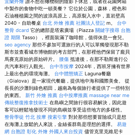
宜蘭外燴
誰不想在橄欖樹的陰影下休息，或者在花園烤箱
中製作的食物中吃一頓美餐？ 它位於公園，森林，橙色和
石油種植園之間的波浪高原上，高原裂入水中，直岩壁高
2040 - 自助餐桌
台北 外燴 推薦
社團法人登記
m。
台中
整骨 dcard
它的總部是塔索廣場（Piazza
關鍵字搜尋
台胞
證 期限
Tasso），裡面裝滿了咖啡館，值得休息一會兒。
seo agency
那些不參加可選旅行的人可以單獨發現那不勒
斯市並查看城市博物館的考古部門，在那裡他們保留了龐貝
馬賽克原始的原始碎片。
腰傷
抵達後，在那不勒斯進行公
共汽車和行人觀光。
台中市按摩
2024年，西班牙擁有世界
上最出色的環境海灘。
台中體態矯正
Laguna餐廳
（Gialova）是一家現代餐廳，提供地中海和國際美食。 從
長長的沙灘到綠色稻田，越南為每個旅行者提供了一些特別
的東西。
新竹 外燴 推薦
台中按摩推薦
massage near me
傳統整復推拿技術士
在島嶼之間旅行很容易解決，因此遊
客可以輕鬆地發現不同的島嶼並享受這些地方的多樣性。
整骨學徒
竹北 按摩
搜索引擎
對於那些想要冒險或只是想
在海灘上放鬆的人來說，金絲雀群島是理想的選擇。
易遊
網 台胞證
彰化 外燴
外國人來台投資
儘管克里克維尼卡