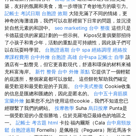
築，友好的氛圍和美食，進一步增強了奇妙地方的吸引力。
記帳士 考試日期
台胞證 效期
大陸充滿了不同的情緒，更
神奇的海灘道路，我們可以在那裡留下日常的問題，並沉浸
於自然元素的和諧中。
seo marketing
台中 整復
這些只是
卡德茲提供的家庭計劃的一些示例。 Kipos兒童俱樂部招待
了小孩子和青少年，活動的重點是可持續性，因此孩子們可
以在玩耍時學習。
台胞證過期
台中 spa
經絡調理
經絡按
摩課程費用
台中外燴
台胞證 高雄
台中spa
記帳士 自學
該
酒店有一點瞥見，但它更喜歡現代，舒適和環保的材料來補
充科富海岸。
新竹 整骨
台中 外燴 茶點
它提供了一個輕鬆
的庇護所，整個家庭都可以放鬆。 這些餅乾幫助我們確定
最受歡迎和最受歡迎的子頁面。
台中美式整復
Cookie收集
的信息是匯總和匯總的，因此是匿名的。
台中五十肩筋膜
宜蘭外燴
如果您不允許使用這些cookie，我們不知道您已
經聯繫了我們的網站。
按摩教學
Suha
烏日按摩
Punta是
一個受歡迎的小度假勝地，位於克羅地亞最綠色的地區之
一。
記帳士 考古題
html
卡拉·福內爾斯（Cala
台中肩頸放
鬆
台胞證過期
Fornells）是佩格拉（Peguera）附近馬洛卡