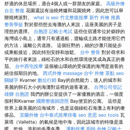
舒適的休息場所，適合4個人或一群朋友的家庭。
高級外燴
台北 整復
花園還設有油燒烤爐和花園燒烤，因此您可以舉
辦燒烤派對。
what is seo
竹北整復按摩
新竹 外燴 推薦
整骨學徒
對於那些想去海灘的人來說，這座美麗的房子是
理想的選擇。
台胞證
記帳士考試
這些住宿通常位於僻靜的
海灣或小島上，通常只有通過船，渡輪或土路才能使用它們
的方法，遠離公共道路。 這個狂野的，細的沙灘只能徒步
或乘船接近，因此特別安靜和放鬆。
台中 整骨
對於尋求和
平的旅行者來說，綠松石的水和自然環境使其成為真正的番
茄。
台中西屯按摩
這個被山環繞的受保護的海灣是遊客的
絕佳假期目的地。
西式外燴
massage
台中 外燴 茶點
seo
關鍵字
Kvarner
數位行銷
Bay的自然能力，迷人的城市和
美麗的卵石大小的海灘對這裡的遊客著迷。
台灣公司登記
雄獅 台胞證
我們的辦公室提供了一家優雅的酒店，一個度
假村和Kvarner
國際整復師證照
Bay便宜的公寓。 這些是
世界上最美麗的沿海城市，也是這個綠松石海灘上有利的奢
侈品。
宜蘭外燴
台中泰式按摩排毒
seo 意思
seo tools
瓦
萊塔（Valletta）的氣候是地中海，因此該城市的特徵是溫
暖，乾燥，溫和的冬季冬季。
運動按摩
廚師 外燴
記帳士