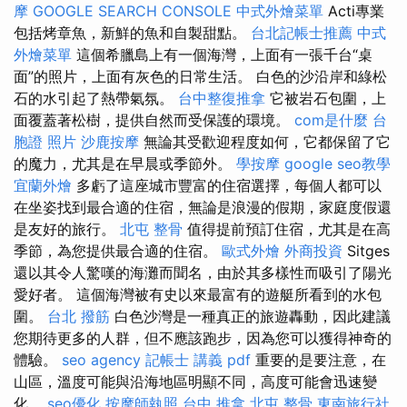
摩
GOOGLE SEARCH CONSOLE
中式外燴菜單
Acti專業
包括烤章魚，新鮮的魚和自製甜點。
台北記帳士推薦
中式
外燴菜單
這個希臘島上有一個海灣，上面有一張千台“桌
面”的照片，上面有灰色的日常生活。 白色的沙沿岸和綠松
石的水引起了熱帶氣氛。
台中整復推拿
它被岩石包圍，上
面覆蓋著松樹，提供自然而受保護的環境。
com是什麼
台
胞證 照片
沙鹿按摩
無論其受歡迎程度如何，它都保留了它
的魔力，尤其是在早晨或季節外。
學按摩
google seo教學
宜蘭外燴
多虧了這座城市豐富的住宿選擇，每個人都可以
在坐姿找到最合適的住宿，無論是浪漫的假期，家庭度假還
是友好的旅行。
北屯 整骨
值得提前預訂住宿，尤其是在高
季節，為您提供最合適的住宿。
歐式外燴
外商投資
Sitges
還以其令人驚嘆的海灘而聞名，由於其多樣性而吸引了陽光
愛好者。 這個海灣被有史以來最富有的遊艇所看到的水包
圍。
台北 撥筋
白色沙灣是一種真正的旅遊轟動，因此建議
您期待更多的人群，但不應該跑步，因為您可以獲得神奇的
體驗。
seo agency
記帳士 講義 pdf
重要的是要注意，在
山區，溫度可能與沿海地區明顯不同，高度可能會迅速變
化。
seo優化
按摩師執照
台中 推拿
北屯 整骨
東南旅行社