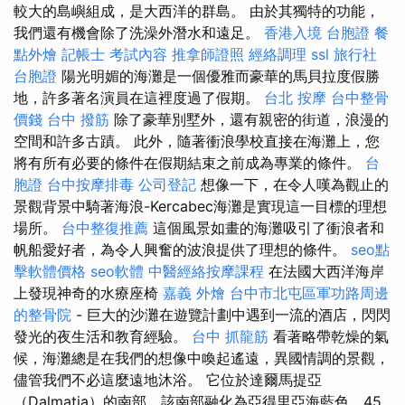
較大的島嶼組成，是大西洋的群島。 由於其獨特的功能，
我們還有機會除了洗澡外潛水和遠足。
香港入境 台胞證
餐
點外燴
記帳士 考試內容
推拿師證照
經絡調理
ssl
旅行社
台胞證
陽光明媚的海灘是一個優雅而豪華的馬貝拉度假勝
地，許多著名演員在這裡度過了假期。
台北 按摩
台中整骨
價錢
台中 撥筋
除了豪華別墅外，還有親密的街道，浪漫的
空間和許多古蹟。 此外，隨著衝浪學校直接在海灘上，您
將有所有必要的條件在假期結束之前成為專業的條件。
台
胞證
台中按摩排毒
公司登記
想像一下，在令人嘆為觀止的
景觀背景中騎著海浪-Kercabec海灘是實現這一目標的理想
場所。
台中整復推薦
這個風景如畫的海灘吸引了衝浪者和
帆船愛好者，為令人興奮的波浪提供了理想的條件。
seo點
擊軟體價格
seo軟體
中醫經絡按摩課程
在法國大西洋海岸
上發現神奇的水療座椅
嘉義 外燴
台中市北屯區軍功路周邊
的整骨院
- 巨大的沙灘在遊覽計劃中遇到一流的酒店，閃閃
發光的夜生活和教育經驗。
台中 抓龍筋
看著略帶乾燥的氣
候，海灘總是在我們的想像中喚起遙遠，異國情調的景觀，
儘管我們不必這麼遠地沐浴。 它位於達爾馬提亞
（Dalmatia）的南部，該南部融化為亞得里亞海藍色，45